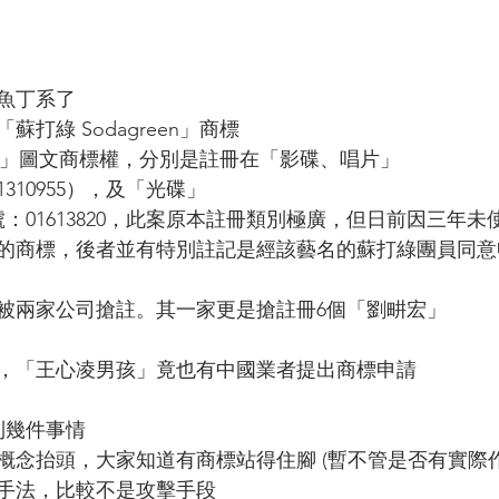
魚丁系了
打綠 Sodagreen」商標
reen」圖文商標權，分別是註冊在「影碟、唱片」
1310955），及「光碟」
號：01613820，此案原本註冊類別極廣，但日前因三年
的商標，後者並有特別註記是經該藝名的蘇打綠團員同意
被兩家公司搶註。其一家更是搶註冊6個「劉畊宏」
，「王心凌男孩」竟也有中國業者提出商標申請
到幾件事情
概念抬頭，大家知道有商標站得住腳 (暫不管是否有實際作
手法，比較不是攻擊手段