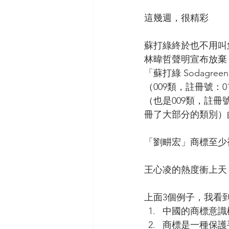
這幾週，很精彩
蘇打綠終於也不用叫
林暐哲聲明宣布放棄「蘇
「蘇打綠 Sodag
（009類，註冊號：0
（也是009類，註冊
冊了大部分的類別）
「劉畊宏」商標至少
王心凌的熱度衝上天
上面3個例子，我看
中國的商標意識
商標是一種保護