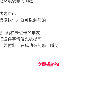
更麻煩複雜的問題
塊肉而已
成撒尿牛丸就可以解決的
提醒您，商標未註冊的朋友
把這件事情優先級提高
苦與付出，在成功來的那一瞬間
立即碼諮詢