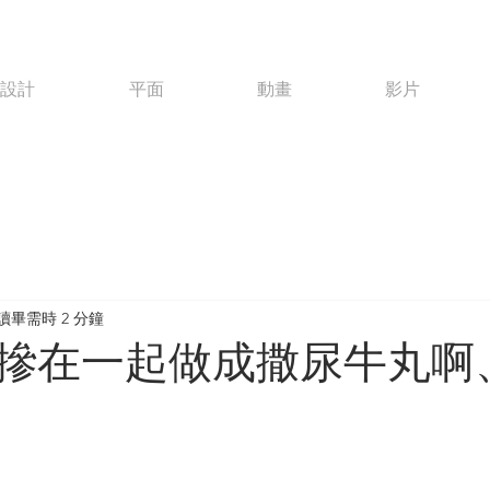
o設計
平面
動畫
影片
讀畢需時 2 分鐘
摻在一起做成撒尿牛丸啊